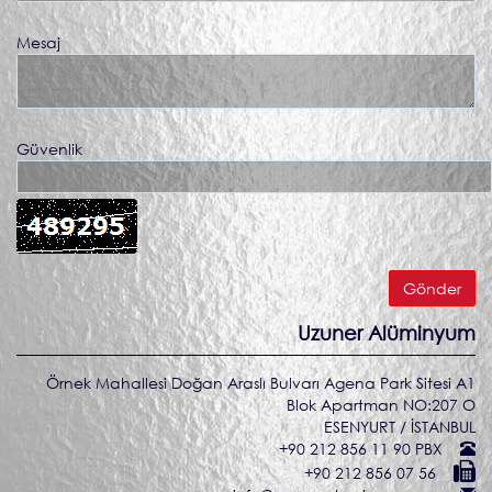
Mesaj
Güvenlik
Uzuner Alüminyum
Örnek Mahallesi Doğan Araslı Bulvarı Agena Park Sitesi A1
Blok Apartman NO:207 O
ESENYURT / İSTANBUL
+90 212 856 11 90 PBX
+90 212 856 07 56