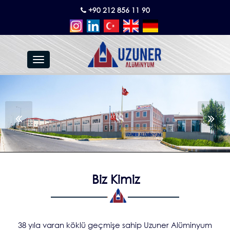
+90 212 856 11 90
Toggle
navigation
Biz Kimiz
38 yıla varan köklü geçmişe sahip Uzuner Alüminyum