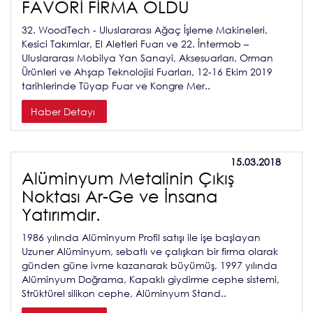
FAVORİ FİRMA OLDU
32. WoodTech - Uluslararası Ağaç İşleme Makineleri,
Kesici Takımlar, El Aletleri Fuarı ve 22. İntermob –
Uluslararası Mobilya Yan Sanayi, Aksesuarları, Orman
Ürünleri ve Ahşap Teknolojisi Fuarları, 12-16 Ekim 2019
tarihlerinde Tüyap Fuar ve Kongre Mer..
Haber Detayı
15.03.2018
Alüminyum Metalinin Çıkış
Noktası Ar-Ge ve İnsana
Yatırımdır.
1986 yılında Alüminyum Profil satışı ile işe başlayan
Uzuner Alüminyum, sebatlı ve çalışkan bir firma olarak
günden güne ivme kazanarak büyümüş, 1997 yılında
Alüminyum Doğrama, Kapaklı giydirme cephe sistemi,
Strüktürel silikon cephe, Alüminyum Stand..