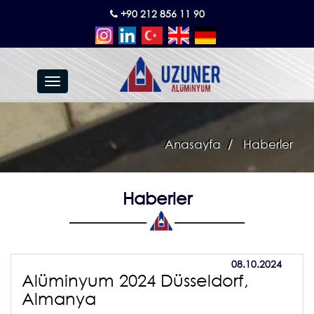
+90 212 856 11 90
Toggle
navigation
Anasayfa
Haberler
Haberler
08.10.2024
Alüminyum 2024 Düsseldorf,
Almanya