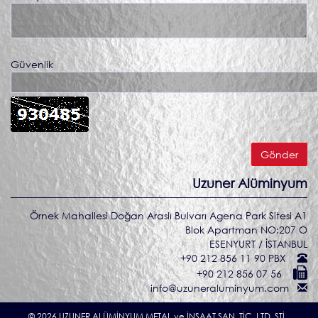
Güvenlik
Uzuner Alüminyum
Örnek Mahallesi Doğan Araslı Bulvarı Agena Park Sitesi A1
Blok Apartman NO:207 O
ESENYURT / İSTANBUL
+90 212 856 11 90 PBX
+90 212 856 07 56
info@uzuneraluminyum.com
© 2026 UZUNER ALÜMİNYUM METAL ve İNŞAAT SAN. TİC. LTD. ŞTİ