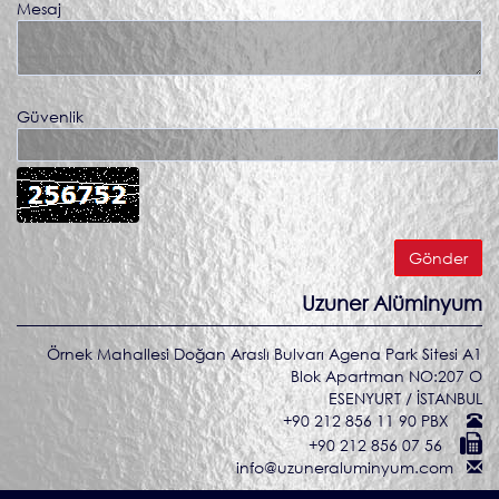
Mesaj
Güvenlik
Uzuner Alüminyum
Örnek Mahallesi Doğan Araslı Bulvarı Agena Park Sitesi A1
Blok Apartman NO:207 O
ESENYURT / İSTANBUL
+90 212 856 11 90 PBX
+90 212 856 07 56
info@uzuneraluminyum.com