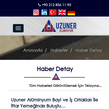
+90 212 856 11 90
Toggle
navigation
Anasayfa
Haberler
Haber Detay
Haber Detay
Tüm Haberleri Görüntülemek İçin Tıklayınız...
Uzuner Alüminyum Bayi ve İş Ortakları İle
İftar Yemeğinde Buluştu…