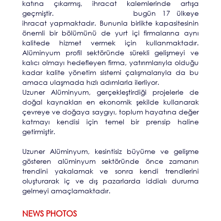
katına çıkarmış, ihracat kalemlerinde artışa
geçmiştir.
Uzuner Alüminyum
bugün 17 ülkeye
ihracat yapmaktadır. Bununla birlikte kapasitesinin
önemli bir bölümünü de yurt içi firmalarına aynı
kalitede hizmet vermek için kullanmaktadır.
Alüminyum profil sektöründe sürekli gelişmeyi ve
kalıcı olmayı hedefleyen firma, yatırımlarıyla olduğu
kadar kalite yönetim sistemi çalışmalarıyla da bu
amaca ulaşmada hızlı adımlarla ilerliyor.
Uzuner Alüminyum, gerçekleştirdiği projelerle de
doğal kaynakları en ekonomik şekilde kullanarak
çevreye ve doğaya saygıyı, toplum hayatına değer
katmayı kendisi için temel bir prensip haline
getirmiştir.
Uzuner Alüminyum, kesintisiz büyüme ve gelişme
gösteren alüminyum sektöründe önce zamanın
trendini yakalamak ve sonra kendi trendlerini
oluşturarak iç ve dış pazarlarda iddialı duruma
gelmeyi amaçlamaktadır.
NEWS PHOTOS