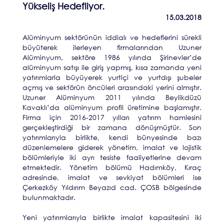
Yükseliş Hedefliyor.
15.03.2018
Alüminyum sektörünün iddialı ve hedeflerini sürekli
büyüterek ilerleyen firmalarından Uzuner
Alüminyum, sektöre 1986 yılında Şirinevler’de
alüminyum satışı ile giriş yapmış, kısa zamanda yeni
yatırımlarla büyüyerek yurtiçi ve yurtdışı şubeler
açmış ve sektörün öncüleri arasındaki yerini almıştır.
Uzuner Alüminyum 2011 yılında Beylikdüzü
Kavaklı’da alüminyum profil üretimine başlamıştır.
Firma için 2016-2017 yılları yatırım hamlesini
gerçekleştirdiği bir zamana dönüşmüştür. Son
yatırımlarıyla birlikte, kendi bünyesinde bazı
düzenlemelere giderek yönetim, imalat ve lojistik
bölümleriyle iki ayrı tesiste faaliyetlerine devam
etmektedir. Yönetim bölümü Hadımköy, Kıraç
adresinde, imalat ve sevkiyat bölümleri ise
Çerkezköy Yıldırım Beyazıd cad. ÇOSB bölgesinde
bulunmaktadır.
Yeni yatırımlarıyla birlikte imalat kapasitesini iki