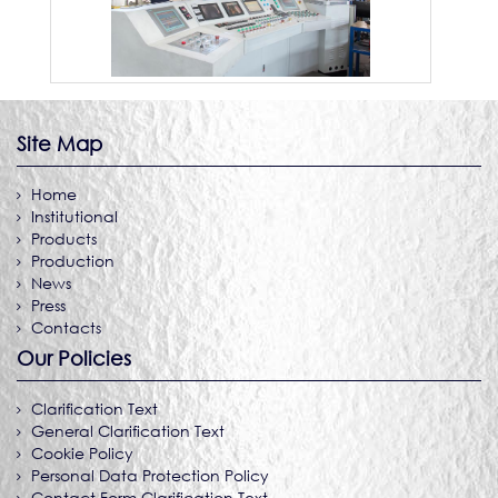
Site Map
Home
Institutional
Products
Production
News
Press
Contacts
Our Policies
Clarification Text
General Clarification Text
Cookie Policy
Personal Data Protection Policy
Contact Form Clarification Text