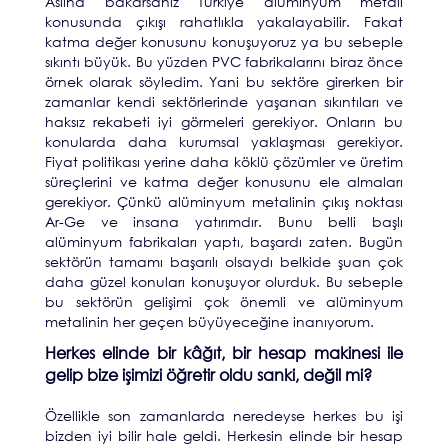
Aslına bakarsanız Türkiye alüminyum metali
konusunda çıkışı rahatlıkla yakalayabilir. Fakat
katma değer konusunu konuşuyoruz ya bu sebeple
sıkıntı büyük. Bu yüzden PVC fabrikalarını biraz önce
örnek olarak söyledim. Yani bu sektöre girerken bir
zamanlar kendi sektörlerinde yaşanan sıkıntıları ve
haksız rekabeti iyi görmeleri gerekiyor. Onların bu
konularda daha kurumsal yaklaşması gerekiyor.
Fiyat politikası yerine daha köklü çözümler ve üretim
süreçlerini ve katma değer konusunu ele almaları
gerekiyor. Çünkü alüminyum metalinin çıkış noktası
Ar-Ge ve insana yatırımdır. Bunu belli başlı
alüminyum fabrikaları yaptı, başardı zaten. Bugün
sektörün tamamı başarılı olsaydı belkide şuan çok
daha güzel konuları konuşuyor olurduk. Bu sebeple
bu sektörün gelişimi çok önemli ve alüminyum
metalinin her geçen büyüyeceğine inanıyorum.
Herkes elinde bir kâğıt, bir hesap makinesi ile
gelip bize işimizi öğretir oldu sanki, değil mi?
Özellikle son zamanlarda neredeyse herkes bu işi
bizden iyi bilir hale geldi. Herkesin elinde bir hesap