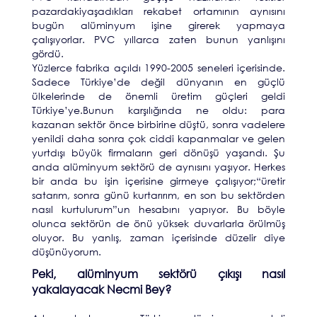
pazardakiyaşadıkları rekabet ortamının aynısını
bugün alüminyum işine girerek yapmaya
çalışıyorlar. PVC yıllarca zaten bunun yanlışını
gördü.
Yüzlerce fabrika açıldı 1990-2005 seneleri içerisinde.
Sadece Türkiye’de değil dünyanın en güçlü
ülkelerinde de önemli üretim güçleri geldi
Türkiye’ye.Bunun karşılığında ne oldu: para
kazanan sektör önce birbirine düştü, sonra vadelere
yenildi daha sonra çok ciddi kapanmalar ve gelen
yurtdışı büyük firmaların geri dönüşü yaşandı. Şu
anda alüminyum sektörü de aynısını yaşıyor. Herkes
bir anda bu işin içerisine girmeye çalışıyor;“üretir
satarım, sonra günü kurtarırım, en son bu sektörden
nasıl kurtulurum”un hesabını yapıyor. Bu böyle
olunca sektörün de önü yüksek duvarlarla örülmüş
oluyor. Bu yanlış, zaman içerisinde düzelir diye
düşünüyorum.
Peki, alüminyum sektörü çıkışı nasıl
yakalayacak Necmi Bey?