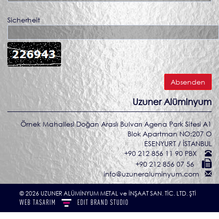
Sicherheit
Uzuner Alüminyum
Örnek Mahallesi Doğan Araslı Bulvarı Agena Park Sitesi A1
Blok Apartman NO:207 O
ESENYURT / İSTANBUL
+90 212 856 11 90 PBX
+90 212 856 07 56
info@uzuneraluminyum.com
© 2026 UZUNER ALÜMİNYUM METAL ve İNŞAAT SAN. TİC. LTD. ŞTİ
WEB TASARIM
EDIT
BRAND STUDIO