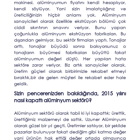
makinesi, alüminyumun fiyatını kendi hesaplıyor,
kendi söylüyor. Yani sizin imalatçılığınız ve
üreticiliğinizin hiçbir anlamı yok. Alüminyum
sanayicileri olarak özellikle ekstrüzyon bölümü çok
ciddi sıkıntının sınavını veriyor. Bunu yapan
çoğunlukla alüminyum ekstrüzyon fabrikaları. Bu
dışarıdan gelmiyor, bu sektör firmaları yaptı. Tonajlar
arttı, tonajlar büyüdü sonra bakıyorsunuz o
tonajların büyümesi fabrikaları büyüttü fakat
alüminyumun değeri düştü. Her yapılan hata
sektöre zarar veriyor. Biz artık sanayiciler olarak,
üretim güçleri olarak birbirimizle rekabet etmeyi
bıraktık,bir de gelen müşteri ile rekabet eder hale
geldik.
Sizin pencerenizden bakıldığında, 2015 yılını
nasıl kapattı alüminyum sektörü?
Alüminyum sektörü olarak tabii ki iyi kapattık; ürettik,
ürettiğimiz malzemeyi de sattık. Uzuner Alüminyum
olarak güzel bir yıl geçti. Üretimler satılıyor, bir şekilde
pazarlar bulunuyor fakat dediğim gibi katma değer
yani ürünün hak ettiği değer ortada olmayınca