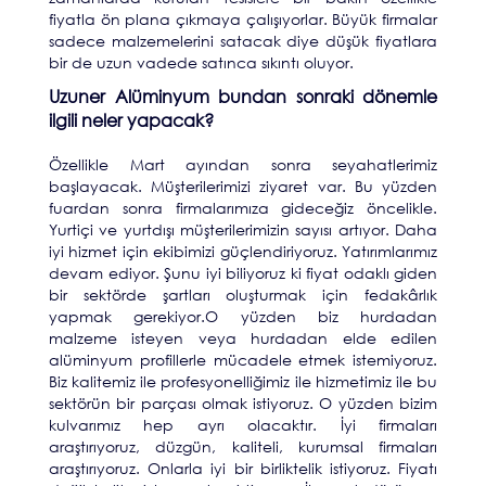
fiyatla ön plana çıkmaya çalışıyorlar. Büyük firmalar
sadece malzemelerini satacak diye düşük fiyatlara
bir de uzun vadede satınca sıkıntı oluyor.
Uzuner Alüminyum bundan sonraki dönemle
ilgili neler yapacak?
Özellikle Mart ayından sonra seyahatlerimiz
başlayacak. Müşterilerimizi ziyaret var. Bu yüzden
fuardan sonra firmalarımıza gideceğiz öncelikle.
Yurtiçi ve yurtdışı müşterilerimizin sayısı artıyor. Daha
iyi hizmet için ekibimizi güçlendiriyoruz. Yatırımlarımız
devam ediyor. Şunu iyi biliyoruz ki fiyat odaklı giden
bir sektörde şartları oluşturmak için fedakârlık
yapmak gerekiyor.O yüzden biz hurdadan
malzeme isteyen veya hurdadan elde edilen
alüminyum profillerle mücadele etmek istemiyoruz.
Biz kalitemiz ile profesyonelliğimiz ile hizmetimiz ile bu
sektörün bir parçası olmak istiyoruz. O yüzden bizim
kulvarımız hep ayrı olacaktır. İyi firmaları
araştırıyoruz, düzgün, kaliteli, kurumsal firmaları
araştırıyoruz. Onlarla iyi bir birliktelik istiyoruz. Fiyatı