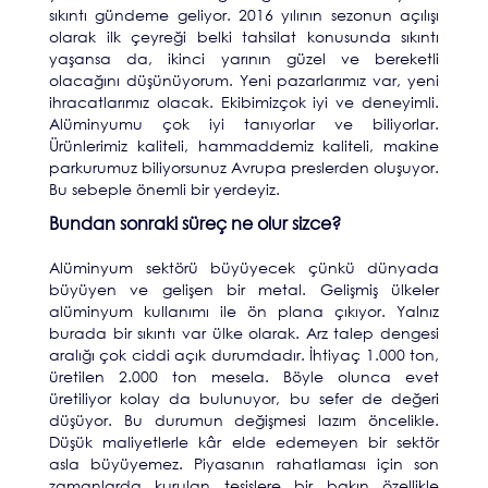
sıkıntı gündeme geliyor. 2016 yılının sezonun açılışı
olarak ilk çeyreği belki tahsilat konusunda sıkıntı
yaşansa da, ikinci yarının güzel ve bereketli
olacağını düşünüyorum. Yeni pazarlarımız var, yeni
ihracatlarımız olacak. Ekibimizçok iyi ve deneyimli.
Alüminyumu çok iyi tanıyorlar ve biliyorlar.
Ürünlerimiz kaliteli, hammaddemiz kaliteli, makine
parkurumuz biliyorsunuz Avrupa preslerden oluşuyor.
Bu sebeple önemli bir yerdeyiz.
Bundan sonraki süreç ne olur sizce?
Alüminyum sektörü büyüyecek çünkü dünyada
büyüyen ve gelişen bir metal. Gelişmiş ülkeler
alüminyum kullanımı ile ön plana çıkıyor. Yalnız
burada bir sıkıntı var ülke olarak. Arz talep dengesi
aralığı çok ciddi açık durumdadır. İhtiyaç 1.000 ton,
üretilen 2.000 ton mesela. Böyle olunca evet
üretiliyor kolay da bulunuyor, bu sefer de değeri
düşüyor. Bu durumun değişmesi lazım öncelikle.
Düşük maliyetlerle kâr elde edemeyen bir sektör
asla büyüyemez. Piyasanın rahatlaması için son
zamanlarda kurulan tesislere bir bakın özellikle