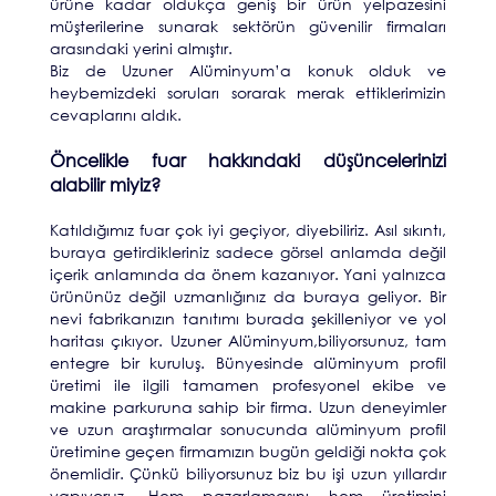
ürüne kadar oldukça geniş bir ürün yelpazesini
müşterilerine sunarak sektörün güvenilir firmaları
arasındaki yerini almıştır.
Biz de Uzuner Alüminyum’a konuk olduk ve
heybemizdeki soruları sorarak merak ettiklerimizin
cevaplarını aldık.
Öncelikle fuar hakkındaki düşüncelerinizi
alabilir miyiz?
Katıldığımız fuar çok iyi geçiyor, diyebiliriz. Asıl sıkıntı,
buraya getirdikleriniz sadece görsel anlamda değil
içerik anlamında da önem kazanıyor. Yani yalnızca
ürününüz değil uzmanlığınız da buraya geliyor. Bir
nevi fabrikanızın tanıtımı burada şekilleniyor ve yol
haritası çıkıyor. Uzuner Alüminyum,biliyorsunuz, tam
entegre bir kuruluş. Bünyesinde alüminyum profil
üretimi ile ilgili tamamen profesyonel ekibe ve
makine parkuruna sahip bir firma. Uzun deneyimler
ve uzun araştırmalar sonucunda alüminyum profil
üretimine geçen firmamızın bugün geldiği nokta çok
önemlidir. Çünkü biliyorsunuz biz bu işi uzun yıllardır
yapıyoruz. Hem pazarlamasını hem üretimini