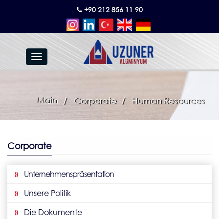
+90 212 856 11 90
Toggle
navigation
Main
Corporate
Human Resources
Corporate
»
Unternehmenspräsentation
»
Unsere Politik
»
Die Dokumente