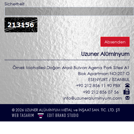
Sicherheit
Uzuner Alüminyum
Örnek Mahallesi Doğan Araslı Bulvarı Agena Park Sitesi A1
Blok Apartman NO:207 O
ESENYURT / İSTANBUL
+90 212 856 11 90 PBX
+90 212 856 07 56
info@uzuneraluminyum.com
© 2026 UZUNER ALÜMİNYUM METAL ve İNŞAAT SAN. TİC. LTD. ŞTİ
WEB TASARIM
EDIT
BRAND STUDIO