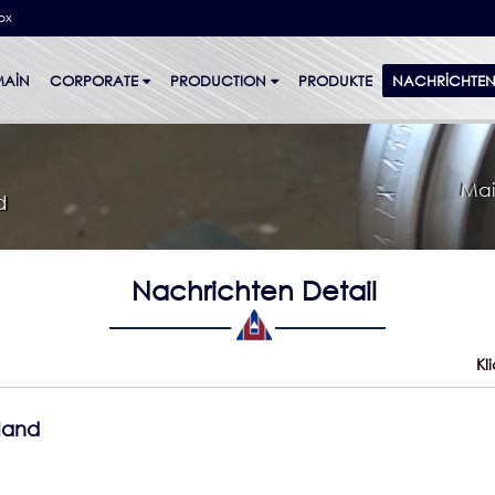
bx
MAİN
CORPORATE
PRODUCTION
PRODUKTE
NACHRICHTE
Mai
d
Nachrichten Detail
Kl
land