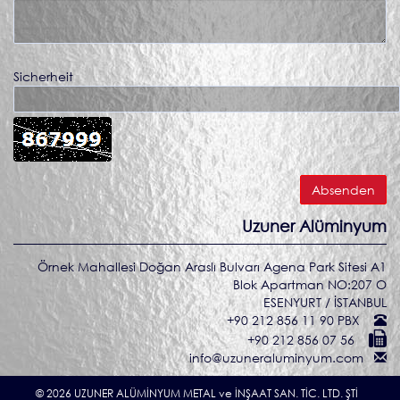
Sicherheit
Uzuner Alüminyum
Örnek Mahallesi Doğan Araslı Bulvarı Agena Park Sitesi A1
Blok Apartman NO:207 O
ESENYURT / İSTANBUL
+90 212 856 11 90 PBX
+90 212 856 07 56
info@uzuneraluminyum.com
© 2026 UZUNER ALÜMİNYUM METAL ve İNŞAAT SAN. TİC. LTD. ŞTİ